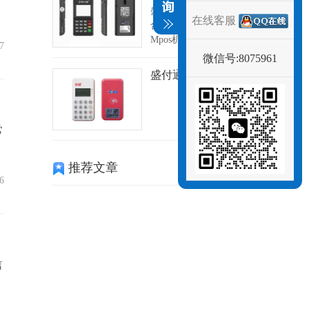
盛付通mpos和盛刷APP配
在线客服
合组成了这款功能齐全的
Mpos机，如...
7
微信号:8075961
盛付通二维码
常
推荐文章
6
信